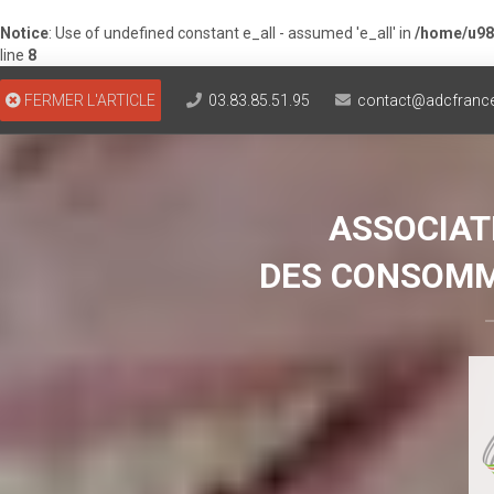
Notice
: Use of undefined constant e_all - assumed 'e_all' in
/home/u98
line
8
FERMER L'ARTICLE
03.83.85.51.95
contact@adcfrance
ASSOCIAT
DES CONSOMM