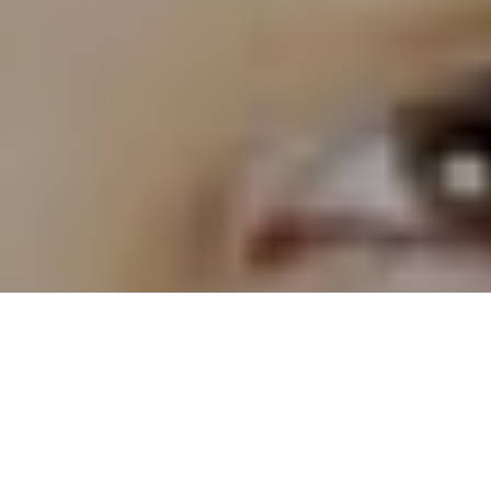
Curiosités du passé
Educ
>
Education